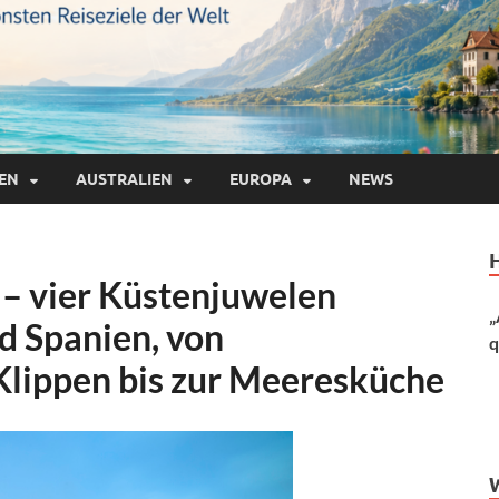
IEN
AUSTRALIEN
EUROPA
NEWS
 – vier Küstenjuwelen
„
d Spanien, von
q
Klippen bis zur Meeresküche