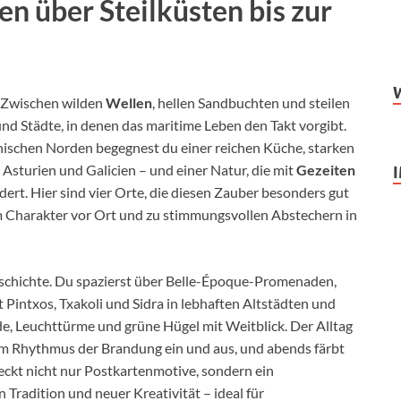
en über Steilküsten bis zur
. Zwischen wilden
Wellen
, hellen Sandbuchten und steilen
und Städte, in denen das maritime Leben den Takt vorgibt.
nischen Norden begegnest du einer reichen Küche, starken
 Asturien und Galicien – und einer Natur, die mit
Gezeiten
ert. Hier sind vier Orte, die diesen Zauber besonders gut
um Charakter vor Ort und zu stimmungsvollen Abstechern in
eschichte. Du spazierst über Belle-Époque-Promenaden,
 Pintxos, Txakoli und Sidra in lebhaften Altstädten und
de, Leuchttürme und grüne Hügel mit Weitblick. Der Alltag
 im Rhythmus der Brandung ein und aus, und abends färbt
deckt nicht nur Postkartenmotive, sondern ein
Tradition und neuer Kreativität – ideal für